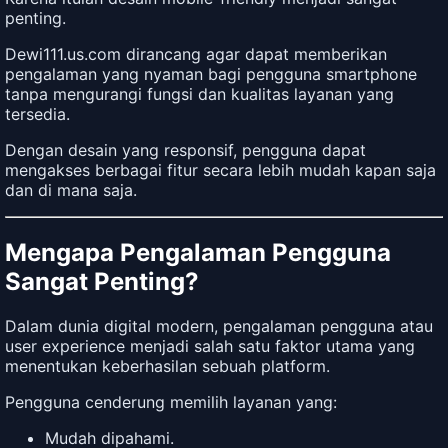
penting.
Dewi111.us.com dirancang agar dapat memberikan
pengalaman yang nyaman bagi pengguna smartphone
tanpa mengurangi fungsi dan kualitas layanan yang
tersedia.
Dengan desain yang responsif, pengguna dapat
mengakses berbagai fitur secara lebih mudah kapan saja
dan di mana saja.
Mengapa Pengalaman Pengguna
Sangat Penting?
Dalam dunia digital modern, pengalaman pengguna atau
user experience menjadi salah satu faktor utama yang
menentukan keberhasilan sebuah platform.
Pengguna cenderung memilih layanan yang:
Mudah dipahami.