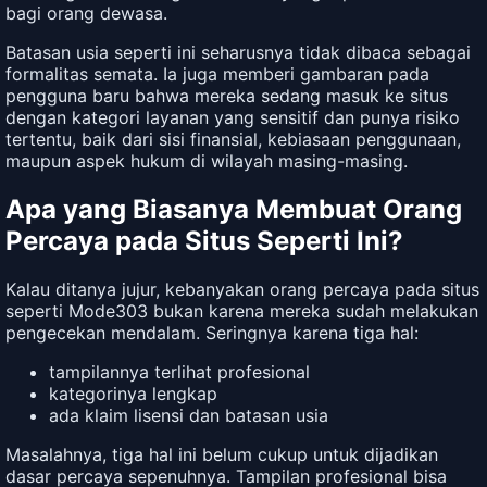
bagi orang dewasa.
Batasan usia seperti ini seharusnya tidak dibaca sebagai
formalitas semata. Ia juga memberi gambaran pada
pengguna baru bahwa mereka sedang masuk ke situs
dengan kategori layanan yang sensitif dan punya risiko
tertentu, baik dari sisi finansial, kebiasaan penggunaan,
maupun aspek hukum di wilayah masing-masing.
Apa yang Biasanya Membuat Orang
Percaya pada Situs Seperti Ini?
Kalau ditanya jujur, kebanyakan orang percaya pada situs
seperti Mode303 bukan karena mereka sudah melakukan
pengecekan mendalam. Seringnya karena tiga hal:
tampilannya terlihat profesional
kategorinya lengkap
ada klaim lisensi dan batasan usia
Masalahnya, tiga hal ini belum cukup untuk dijadikan
dasar percaya sepenuhnya. Tampilan profesional bisa