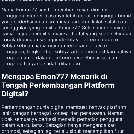
Nama Emon777 sendiri memberi kesan dinamis.
Pengguna internet biasanya lebih cepat mengingat brand
yang sederhana namun punya karakter. Inilah salah satu
keunggulan yang dimiliki Emon777. Selain mudah diingat,
nama ini juga memiliki nuansa digital yang kuat, sehingga
cocok dibangun sebagai identitas platform modern.
Ketika sebuah nama mampu tertanam di benak
pengguna, langkah berikutnya adalah memastikan bahwa
pengalaman di dalam platform benar-benar sejalan
dengan citra yang sudah dibangun.
Mengapa Emon777 Menarik di
Tengah Perkembangan Platform
Digital?
Perkembangan dunia digital membuat banyak platform
lahir dengan berbagai konsep dan penawaran. Namun,
tidak semuanya berhasil menarik perhatian pengguna
dalam waktu lama. Sebagian hanya mengandalkan
promosi, sebagian lagi terlalu sibuk menampilkan fitur