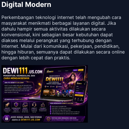
Digital Modern
Perkembangan teknologi internet telah mengubah cara
masyarakat menikmati berbagai layanan digital. Jika
dahulu hampir semua aktivitas dilakukan secara
konvensional, kini sebagian besar kebutuhan dapat
diakses melalui perangkat yang terhubung dengan
internet. Mulai dari komunikasi, pekerjaan, pendidikan,
hingga hiburan, semuanya dapat dilakukan secara online
dengan lebih cepat dan praktis.