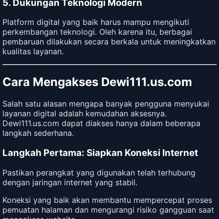
5. Dukungan Teknologi Modern
Platform digital yang baik harus mampu mengikuti
perkembangan teknologi. Oleh karena itu, berbagai
pembaruan dilakukan secara berkala untuk meningkatkan
kualitas layanan.
Cara Mengakses Dewi111.us.com
Salah satu alasan mengapa banyak pengguna menyukai
layanan digital adalah kemudahan aksesnya.
Dewi111.us.com dapat diakses hanya dalam beberapa
langkah sederhana.
Langkah Pertama: Siapkan Koneksi Internet
Pastikan perangkat yang digunakan telah terhubung
dengan jaringan internet yang stabil.
Koneksi yang baik akan membantu mempercepat proses
pemuatan halaman dan mengurangi risiko gangguan saat