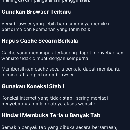
meningkatkan pengalaman penggunaan.
Gunakan Browser Terbaru
Versi browser yang lebih baru umumnya memiliki
performa dan keamanan yang lebih baik.
Hapus Cache Secara Berkala
Cache yang menumpuk terkadang dapat menyebabkan
website tidak dimuat dengan sempurna.
Membersihkan cache secara berkala dapat membantu
meningkatkan performa browser.
Gunakan Koneksi Stabil
Koneksi internet yang tidak stabil sering menjadi
penyebab utama lambatnya akses website.
Hindari Membuka Terlalu Banyak Tab
Semakin banyak tab yang dibuka secara bersamaan,