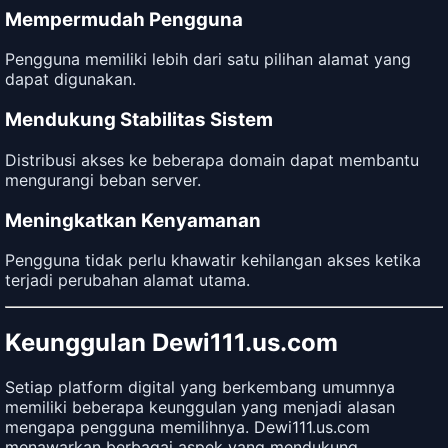
Mempermudah Pengguna
Pengguna memiliki lebih dari satu pilihan alamat yang
dapat digunakan.
Mendukung Stabilitas Sistem
Distribusi akses ke beberapa domain dapat membantu
mengurangi beban server.
Meningkatkan Kenyamanan
Pengguna tidak perlu khawatir kehilangan akses ketika
terjadi perubahan alamat utama.
Keunggulan Dewi111.us.com
Setiap platform digital yang berkembang umumnya
memiliki beberapa keunggulan yang menjadi alasan
mengapa pengguna memilihnya. Dewi111.us.com
menawarkan berbagai aspek yang mendukung