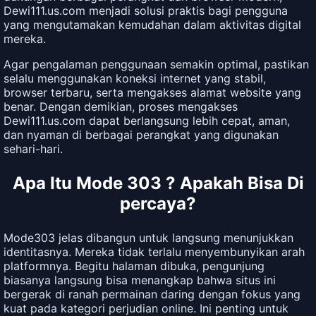
Dewi111.us.com menjadi solusi praktis bagi pengguna
yang mengutamakan kemudahan dalam aktivitas digital
mereka.
Agar pengalaman penggunaan semakin optimal, pastikan
selalu menggunakan koneksi internet yang stabil,
browser terbaru, serta mengakses alamat website yang
benar. Dengan demikian, proses mengakses
Dewi111.us.com dapat berlangsung lebih cepat, aman,
dan nyaman di berbagai perangkat yang digunakan
sehari-hari.
Apa Itu Mode 303 ? Apakah Bisa Di
percaya?
Mode303 jelas dibangun untuk langsung menunjukkan
identitasnya. Mereka tidak terlalu menyembunyikan arah
platformnya. Begitu halaman dibuka, pengunjung
biasanya langsung bisa menangkap bahwa situs ini
bergerak di ranah permainan daring dengan fokus yang
kuat pada kategori perjudian online. Ini penting untuk