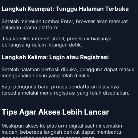
Langkah Keempat: Tunggu Halaman Terbuka
Setelah menekan tombol Enter, browser akan memuat
halaman utama platform.
Jika koneksi internet stabil, proses ini biasanya
berlangsung dalam hitungan detik.
Langkah Kelima: Login atau Registrasi
Setelah halaman berhasil dibuka, pengguna dapat masuk
menggunakan akun yang telah dimiliki.
Bagi pengguna baru, proses pendaftaran biasanya
tersedia melalui menu registrasi yang telah disediakan.
Tips Agar Akses Lebih Lancar
Meskipun akses ke platform digital saat ini semakin
mudah, beberapa langkah berikut dapat membantu