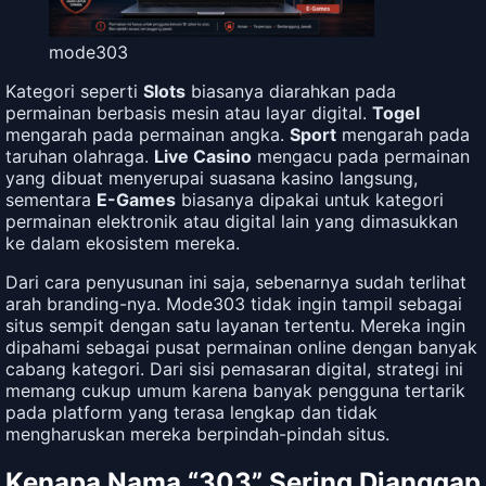
mode303
Kategori seperti
Slots
biasanya diarahkan pada
permainan berbasis mesin atau layar digital.
Togel
mengarah pada permainan angka.
Sport
mengarah pada
taruhan olahraga.
Live Casino
mengacu pada permainan
yang dibuat menyerupai suasana kasino langsung,
sementara
E-Games
biasanya dipakai untuk kategori
permainan elektronik atau digital lain yang dimasukkan
ke dalam ekosistem mereka.
Dari cara penyusunan ini saja, sebenarnya sudah terlihat
arah branding-nya. Mode303 tidak ingin tampil sebagai
situs sempit dengan satu layanan tertentu. Mereka ingin
dipahami sebagai pusat permainan online dengan banyak
cabang kategori. Dari sisi pemasaran digital, strategi ini
memang cukup umum karena banyak pengguna tertarik
pada platform yang terasa lengkap dan tidak
mengharuskan mereka berpindah-pindah situs.
Kenapa Nama “303” Sering Dianggap