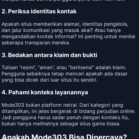
2. Periksa identitas kontak
Apakah situs memberikan alamat, identitas pengelola,
dan jalur komunikasi yang masuk akal? Atau hanya
mengandalkan kontak informal? Ini penting untuk menilai
seberapa transparan mereka.
3. Bedakan antara klaim dan bukti
Tulisan “resmi”, “aman”, atau “berlisensi” adalah klaim.
Pengguna sebaiknya tetap mencari apakah ada dasar
yang bisa dicek dari luar situs itu sendiri.
4. Pahami konteks layanannya
Mode303 bukan platform netral. Dari kategori yang
ditampilkan, ini jelas bergerak di bidang perjudian online.
Jadi pengguna harus sadar penuh dengan konteks itu,
bukan hanya melihatnya sebagai situs game biasa.
Apakah Mode303 Bisa Dipercaya?