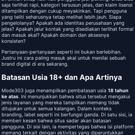
saja terlihat rapi, kategori tersusun jelas, dan klaim lisensi
ditampilkan dengan cukup meyakinkan. Tapi pengguna
yang teliti seharusnya tetap melihat lebih jauh. Siapa
pengelolanya? Apakah ada identitas perusahaan yang
jelas? Apakah jalur kontak yang disediakan terlihat formal
dan masuk akal? Apakah domain dan aksesnya
konsisten?
Pertanyaan-pertanyaan seperti ini bukan berlebihan.
Justru ini cara paling masuk akal untuk menilai sebuah
brand digital di era sekarang.
Batasan Usia 18+ dan Apa Artinya
Mode303 juga menampilkan pembatasan usia
18 tahun
ke atas
. Ini menunjukkan bahwa situs tersebut mengakui
jenis layanan yang mereka tampilkan memang tidak
ditujukan untuk semua kalangan. Dalam konteks
branding, label seperti ini berfungsi ganda. Di satu sisi, ia
memberi kesan bahwa situs sadar akan batasan
pengguna. Di sisi lain, ia mempertegas bahwa isi platform
memang terkait dengan aktivitas yang diperuntukkan