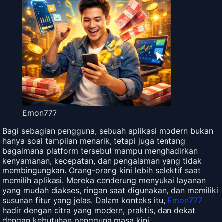
Emon777
Bagi sebagian pengguna, sebuah aplikasi modern bukan
hanya soal tampilan menarik, tetapi juga tentang
bagaimana platform tersebut mampu menghadirkan
kenyamanan, kecepatan, dan pengalaman yang tidak
membingungkan. Orang-orang kini lebih selektif saat
memilih aplikasi. Mereka cenderung menyukai layanan
yang mudah diakses, ringan saat digunakan, dan memiliki
susunan fitur yang jelas. Dalam konteks itu,
Emon777
hadir dengan citra yang modern, praktis, dan dekat
dengan kebutuhan pengguna masa kini.