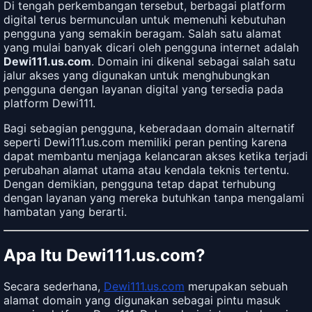
Di tengah perkembangan tersebut, berbagai platform
digital terus bermunculan untuk memenuhi kebutuhan
pengguna yang semakin beragam. Salah satu alamat
yang mulai banyak dicari oleh pengguna internet adalah
Dewi111.us.com
. Domain ini dikenal sebagai salah satu
jalur akses yang digunakan untuk menghubungkan
pengguna dengan layanan digital yang tersedia pada
platform Dewi111.
Bagi sebagian pengguna, keberadaan domain alternatif
seperti Dewi111.us.com memiliki peran penting karena
dapat membantu menjaga kelancaran akses ketika terjadi
perubahan alamat utama atau kendala teknis tertentu.
Dengan demikian, pengguna tetap dapat terhubung
dengan layanan yang mereka butuhkan tanpa mengalami
hambatan yang berarti.
Apa Itu Dewi111.us.com?
Secara sederhana,
Dewi111.us.com
merupakan sebuah
alamat domain yang digunakan sebagai pintu masuk